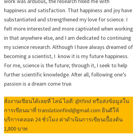
work was arduous, the research filled me with
happiness and satisfaction. That happiness and joy have
substantiated and strengthened my love for science. I
felt more interested and more captivated when working
in that anywhere else, and I am dedicated to continuing
my science research. Although I have always dreamed of
becoming a scientist, I know it is my future happiness.
For me, science is the future; through it, I seek to help
further scientific knowledge. After all, following one’s
passion is a dream come true.
สั่งงานเขียนได้เลยที่ ไลน์ ไอดี: @tfind หรือส่งข้อมูลใน
การเขียนมาที่ translationfind@gmail.com ยินดีให้
บริการตลอด 24 ชั่วโมง ค่าดำเนินการเขียนเบื้องต้น
1,800 บาท